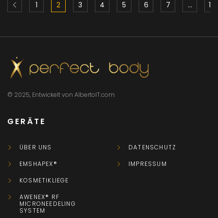
1
2
3
4
5
6
7
…
10
© 2025, Entwickelt von AlbertoIT.com
GERÄTE
ÜBER UNS
DATENSCHUTZ
EMSHAPEX®
IMPRESSUM
KOSMETIKLIEGE
AWENEX® RF
MICRONEEDELING
SYSTEM