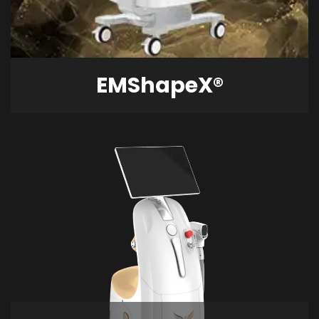
EMShapeX®