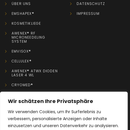
ÜBER UNS
DATENSCHUTZ
EMSHAPEX®
IMPRESSUM
KOSMETIKLIEGE
AWENEX® RF
MICRONEEDELING
SYSTEM
EMVISOX®
CELLULEX®
AWENEX® ATWX DIODEN
LASER 4 WL
CRYOMED®
Wir schätzen Ihre Privatsphäre
KONTAKT
Wir verwenden Cookies, um Ihr Surferlebnis zu
verbessern, personalisierte Anzeigen oder Inhalte
+49 0152 08779755
einzusetzen und unseren Datenverkehr zu analysieren.