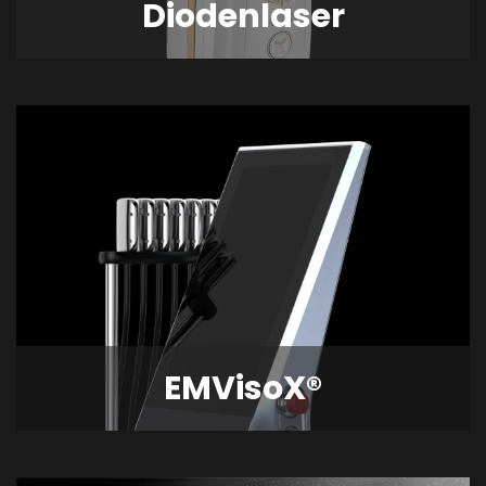
Diodenlaser
EMVisoX®