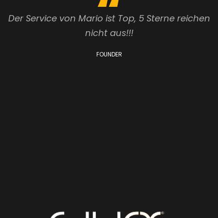
Nun habe ich schon 3 AweneX Geräte über
Mario von X Perfect Body in meinen beiden
Läden. Ich wollte einfach mal danke sagen für
den Service, die Beratung und das Know How.
Ich kaufe die Geräte wegen den
hervorragenden Ergebnissen, aber vor …
Cornelia Beckers
FOUNDER