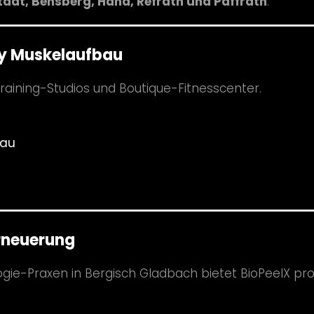
tadt, Bensberg, Hand, Refrath und Paffrath
.
y Muskelaufbau
raining-Studios und Boutique-Fitnesscenter.
bau
rneuerung
gie-Praxen in Bergisch Gladbach bietet BioPeelX pro