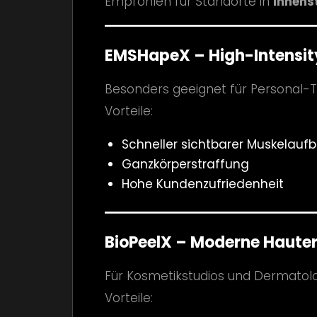
Empfohlen für Standorte in
Innens
EMSHapeX – High-Intensit
Besonders geeignet für Personal-T
Vorteile:
Schneller sichtbarer Muskelauf
Ganzkörperstraffung
Hohe Kundenzufriedenheit
BioPeelX – Moderne Haute
Für Kosmetikstudios und Dermatolo
Vorteile: