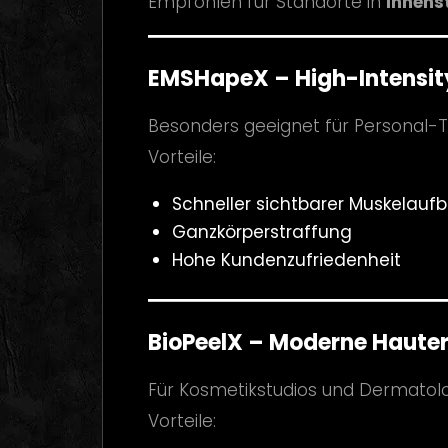
Empfohlen für Standorte in
Innens
EMSHapeX – High-Intensit
Besonders geeignet für Personal-T
Vorteile:
Schneller sichtbarer Muskelauf
Ganzkörperstraffung
Hohe Kundenzufriedenheit
BioPeelX – Moderne Haute
Für Kosmetikstudios und Dermatolog
Vorteile: