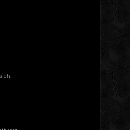
sloh.