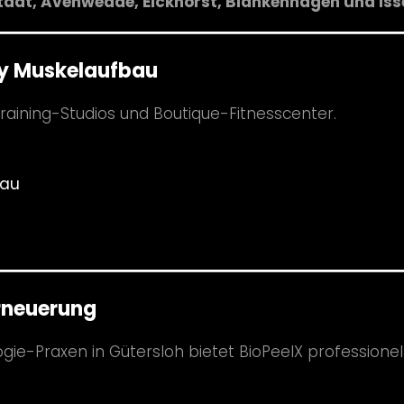
tadt, Avenwedde, Eickhorst, Blankenhagen und Iss
y Muskelaufbau
raining-Studios und Boutique-Fitnesscenter.
bau
rneuerung
ie-Praxen in Gütersloh bietet BioPeelX professionel