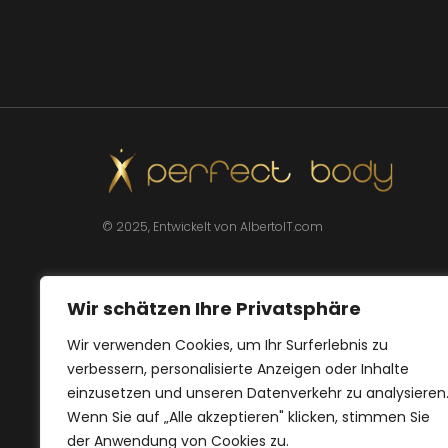
© 2025, Entwickelt von AlbertoIT.com
Wir schätzen Ihre Privatsphäre
Wir verwenden Cookies, um Ihr Surferlebnis zu
verbessern, personalisierte Anzeigen oder Inhalte
einzusetzen und unseren Datenverkehr zu analysieren
Wenn Sie auf „Alle akzeptieren" klicken, stimmen Sie
der Anwendung von Cookies zu.