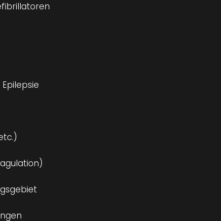
ibrillatoren
 Epilepsie
etc.)
agulation)
ngsgebiet
ungen