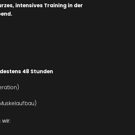
urzes, intensives Training in der
bend.
destens 48 Stunden
ration)
 Muskelaufbau)
wir: