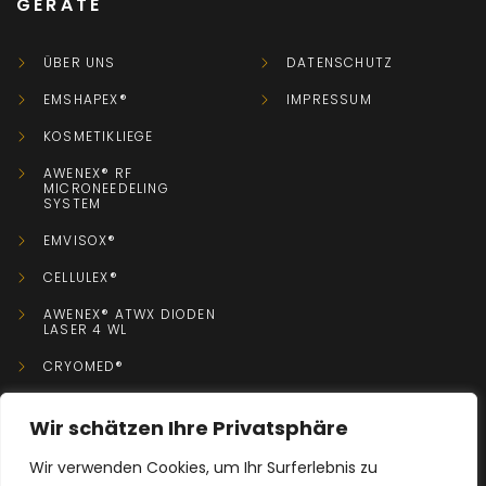
GERÄTE
ÜBER UNS
DATENSCHUTZ
EMSHAPEX®
IMPRESSUM
KOSMETIKLIEGE
AWENEX® RF
MICRONEEDELING
SYSTEM
EMVISOX®
CELLULEX®
AWENEX® ATWX DIODEN
LASER 4 WL
CRYOMED®
Wir schätzen Ihre Privatsphäre
KONTAKT
Wir verwenden Cookies, um Ihr Surferlebnis zu