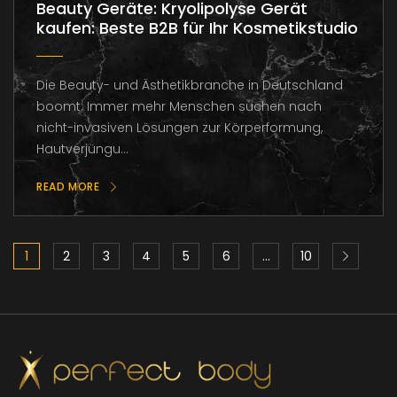
Beauty Geräte: Kryolipolyse Gerät
kaufen: Beste B2B für Ihr Kosmetikstudio
Die Beauty- und Ästhetikbranche in Deutschland
boomt. Immer mehr Menschen suchen nach
nicht-invasiven Lösungen zur Körperformung,
Hautverjüngu...
READ MORE
1
2
3
4
5
6
…
10