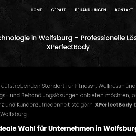
HOME
GERÄTE
BEHANDLUNGEN
KONTAKT
nologie in Wolfsburg – Professionelle Lö
XPerfectBody
 aufstrebenden Standort für Fitness-, Wellness- und
gs- und Behandlungslösungen anbieten möchten, pro
enz und Kundenzufriedenheit steigern.
XPerfectBody
b
 Wolfsburg.
eale Wahl für Unternehmen in Wolfsburg