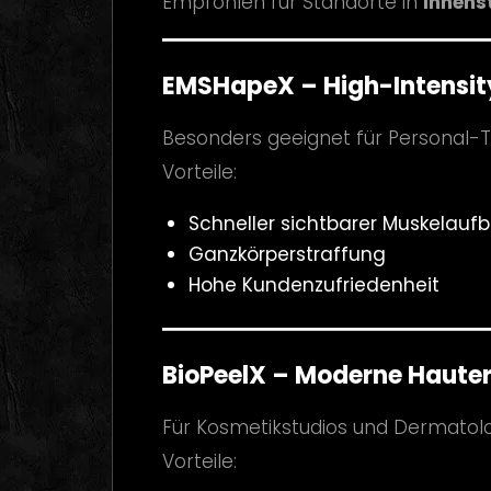
Empfohlen für Standorte in
Innens
EMSHapeX – High-Intensit
Besonders geeignet für Personal-T
Vorteile:
Schneller sichtbarer Muskelauf
Ganzkörperstraffung
Hohe Kundenzufriedenheit
BioPeelX – Moderne Haute
Für Kosmetikstudios und Dermatolo
Vorteile: