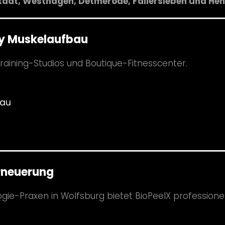
tadt, Westhagen, Detmerode, Fallersleben und Heh
y Muskelaufbau
raining-Studios und Boutique-Fitnesscenter.
bau
rneuerung
gie-Praxen in Wolfsburg bietet BioPeelX professione