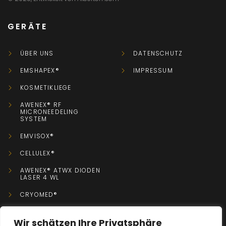
GERÄTE
ÜBER UNS
DATENSCHUTZ
EMSHAPEX®
IMPRESSUM
KOSMETIKLIEGE
AWENEX® RF
MICRONEEDELING
SYSTEM
EMVISOX®
CELLULEX®
AWENEX® ATWX DIODEN
LASER 4 WL
CRYOMED®
Wir schätzen Ihre Privatsphäre
KONTAKT