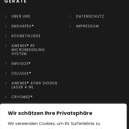
GERÄTE
ÜBER UNS
DATENSCHUTZ
EMSHAPEX®
IMPRESSUM
KOSMETIKLIEGE
AWENEX® RF
MICRONEEDELING
SYSTEM
EMVISOX®
CELLULEX®
AWENEX® ATWX DIODEN
LASER 4 WL
CRYOMED®
Wir schätzen Ihre Privatsphäre
KONTAKT
Wir verwenden Cookies, um Ihr Surferlebnis zu