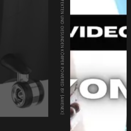
HIGH END BEAUTY GERÄTE FÜR EINEN PERFEKTEN UND GESUNDEN KÖRPER POWERED BY {AWENEX}