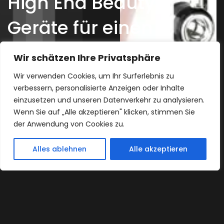
High End Beauty
Geräte für einen
perfekten und
Wir schätzen Ihre Privatsphäre
gesunden Körper
Wir verwenden Cookies, um Ihr Surferlebnis zu
verbessern, personalisierte Anzeigen oder Inhalte
powered by
Awenex
einzusetzen und unseren Datenverkehr zu analysieren.
Wenn Sie auf „Alle akzeptieren" klicken, stimmen Sie
der Anwendung von Cookies zu.
KONTAKT
Alles ablehnen
Alle akzeptieren
Open
chaty