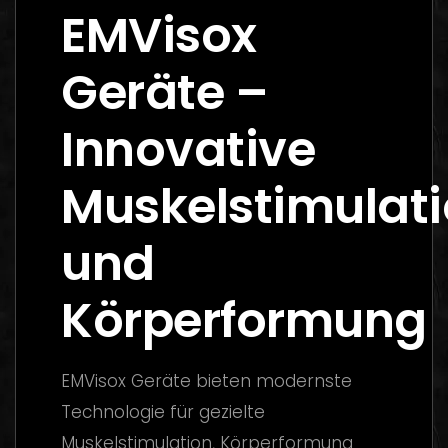
EMVisox
Geräte –
Innovative
Muskelstimulat
und
Körperformung
EMVisox Geräte bieten modernste
Technologie für gezielte
Muskelstimulation, Körperformung