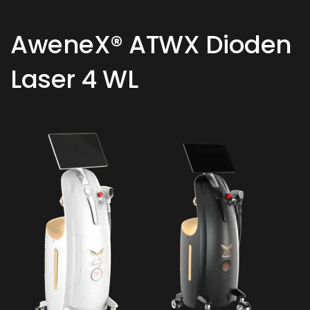
AweneX® ATWX Dioden
Laser 4 WL