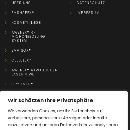
ÜBER UNS
DATENSCHUTZ
EMSHAPEX®
IMPRESSUM
KOSMETIKLIEGE
AWENEX® RF
MICRONEEDELING
SYSTEM
EMVISOX®
CELLULEX®
AWENEX® ATWX DIODEN
LASER 4 WL
CRYOMED®
Wir schätzen Ihre Privatsphäre
KONTAKT
Wir verwenden Cookies, um Ihr Surferlebnis zu
verbessern, personalisierte Anzeigen oder Inhalte
+49 0152 08779755
einzusetzen und unseren Datenverkehr zu analysieren.