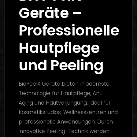
Geräte –
Professionelle
Hautpflege
und Peeling
BioPeelX Geräte bieten modernste
Technologie für Hautpflege, Anti-
Aging und Hautverjüngung. Ideal für
Kosmetikstudios, Wellnesszentren und
professionelle Anwendungen. Durch
innovative Peeling-Technik werden