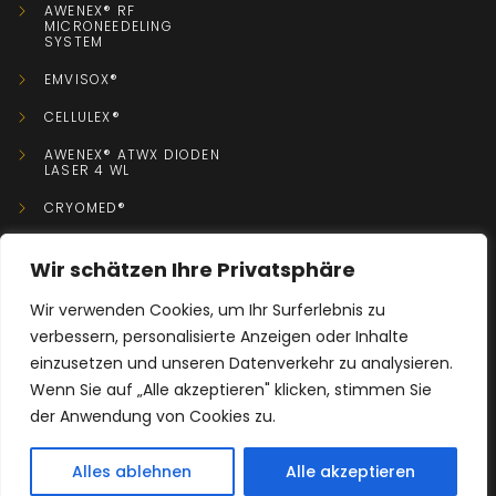
AWENEX® RF
MICRONEEDELING
SYSTEM
EMVISOX®
CELLULEX®
AWENEX® ATWX DIODEN
LASER 4 WL
CRYOMED®
Wir schätzen Ihre Privatsphäre
KONTAKT
Wir verwenden Cookies, um Ihr Surferlebnis zu
verbessern, personalisierte Anzeigen oder Inhalte
+49 0152 08779755
einzusetzen und unseren Datenverkehr zu analysieren.
Wenn Sie auf „Alle akzeptieren" klicken, stimmen Sie
info@x-perfect-body.de
der Anwendung von Cookies zu.
Riesaer Straße 116, 04319 Leipzig, Deutschland
KONTAKT
Alles ablehnen
Alle akzeptieren