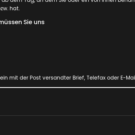
e ab dem Tag, an dem Sie oder ein von Ihnen benannte
w. hat.
 müssen Sie uns
. ein mit der Post versandter Brief, Telefax oder E-Ma