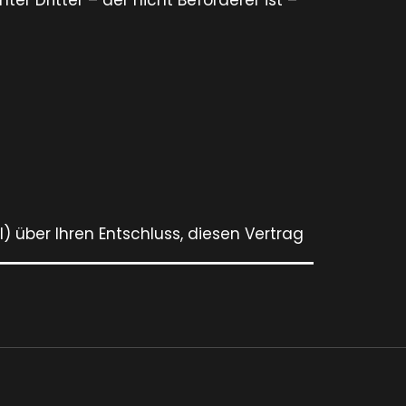
r Dritter – der nicht Beförderer ist –
il) über Ihren Entschluss, diesen Vertrag