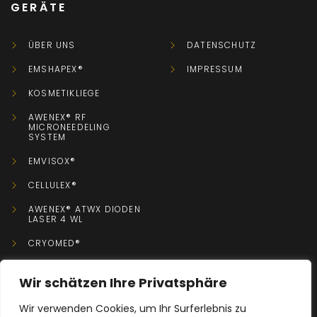
2
GERÄTE
ÜBER UNS
DATENSCHUTZ
EMSHAPEX®
IMPRESSUM
KOSMETIKLIEGE
3
AWENEX® RF
MICRONEEDELING
SYSTEM
EMVISOX®
CELLULEX®
AWENEX® ATWX DIODEN
LASER 4 WL
4
CRYOMED®
Wir schätzen Ihre Privatsphäre
KONTAKT
Wir verwenden Cookies, um Ihr Surferlebnis zu