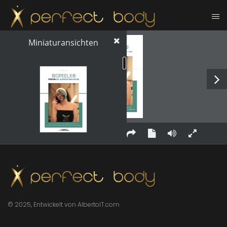
1 / 7
Miniaturansichten
BIOPEELX®
PREMIUM
 BIO ALGEN MICRONEEDLING
H A U T V E R J Ü N G U N G S - K O M B I N A T I O N   A U S
M I C R O - S C H W Ä M M E N   R E J O U V E N A T I O N   S E R U M
      www.biopeelx.de
www.xperfectbody.studio
1
© 2025, Entwickelt von AlbertoIT.com